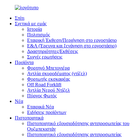
Σπίτι
Σχετικά με εμάς
Ιστορία
Πολιτισμός
Εταιρική Έκθεση/Περιήγηση στο εργοστάσιο
Ε&Α (Έρευνα και ξενάγηση στο εργοστάσιο)
Δραστηριότητες/Εκθέσεις
Συχνές ερωτήσεις
Προϊόντα
Φορτηγό Μπετονιέρα
Αντλία σκυροδέματος (ντίζελ)
Φορτωτής εκσκαφέας
Off Road Forklift
Αντλία Νερού Ντίζελ
Πύργος Φωτός
Νέα
Εταιρικά Νέα
Ειδήσεις προϊόντων
Πιστοποιητικά
Πιστοποιητικό εξουσιοδότησης αντιπροσωπείας του
Ουζμπεκιστάν
Πιστοποιητικό εξουσιοδότησης αντιπροσωπείας