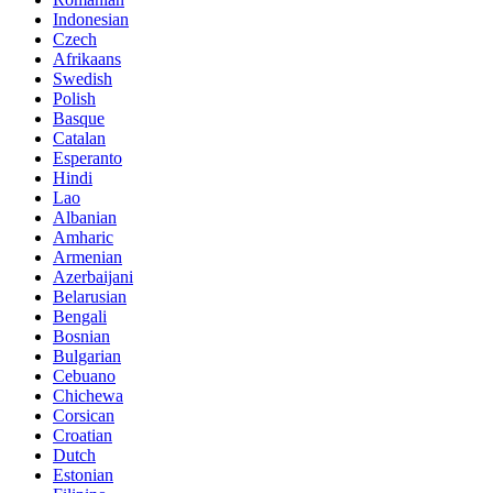
Indonesian
Czech
Afrikaans
Swedish
Polish
Basque
Catalan
Esperanto
Hindi
Lao
Albanian
Amharic
Armenian
Azerbaijani
Belarusian
Bengali
Bosnian
Bulgarian
Cebuano
Chichewa
Corsican
Croatian
Dutch
Estonian