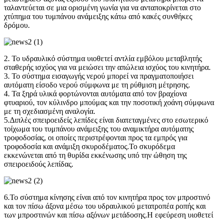
ταλαντεύεται σε μια ορισμένη γωνία για να ανταποκρίνεται στο
χτύπημα του τυμπάνου ανάμειξης κάτω από κακές συνθήκες
δρόμου.
2. Το υδραυλικό σύστημα υιοθετεί αντλία εμβόλου μεταβλητής
σταθερής ισχύος για να μειώσει την απώλεια ισχύος του κινητήρα.
3. Το σύστημα εισαγωγής νερού μπορεί να πραγματοποιήσει
αυτόματη είσοδο νερού σύμφωνα με τη ρύθμιση μέτρησης.
4. Τα ξηρά υλικά φορτώνονται αυτόματα από τον βραχίονα
φτυαριού, τον κύλινδρο μπούμας και την ποσοτική χοάνη σύμφωνα
με τη σχεδιασμένη αναλογία.
5.Διπλές σπειροειδείς λεπίδες είναι διατεταγμένες στο εσωτερικό
τοίχωμα του τυμπάνου ανάμειξης του αναμικτήρα αυτόματης
τροφοδοσίας, οι οποίες περιστρέφονται προς τα εμπρός για
τροφοδοσία και ανάμιξη σκυροδέματος.Το σκυρόδεμα
εκκενώνεται από τη θυρίδα εκκένωσης υπό την ώθηση της
σπειροειδούς λεπίδας.
6.Το σύστημα κίνησης είναι από τον κινητήρα προς τον μπροστινό
και τον πίσω άξονα μέσω του υδραυλικού μετατροπέα ροπής και
των μπροστινών και πίσω αξόνων μετάδοσης.Η εφεύρεση υιοθετεί