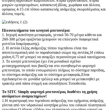
στέγαση αγροτικών κωμοπόλεων, κτίρια εργοστασίων, κτίρια
μικρών εμπορευμάτων, κατασκευή βίλας, χωράφια και άλλους
ορόφους 4-15 επί τόπου κατασκευής ανάμειξης σκυροδέματος και
άλλους τομείς.
Πλεονεκτήματα του κινητού μπετονιέρα:
1. Ισχυρή ικανότητα μεταφοράς, γενικά 50-70 μέτρα κάθετα και
260-300 μέτρα οριζόντια (μπορούν να επιλεγούν διαφορετικά
μοντέλα διαμόρφωσης).
2. Η αντλία έλξης ανάμειξης τύπου τυμπάνου είναι πιο
αποτελεσματική από το παραδοσιακό σώμα της αντλίας.Η επάνω
χοάνη 0,75 m³ μπορεί να αναμίξει περισσότερα υλικά ταυτόχρονα.
3. Το κινητό μπετονιέρα έχει ένα μοναδικό σχέδιο
μετασχηματισμού που βασίζεται στο συνηθισμένο φορτηγό
μπετονιέρα, το οποίο ενσωματώνει πλήρως το σύστημα παρτίδας,
το σύστημα ανάμειξης και το σύστημα μεταφοράς.Είναι
σχεδιασμένο σε μονάδα τρέιλερ και μπορεί να μετακινηθεί με
τρακτέρ ανά πάσα στιγμή και οπουδήποτε.Τοποθεσία.
Το SITC Simply φορτηγό μπετονιέρας διαθέτει τη χρήση
αυτόματων αναμικτηρίων!
1.Η περιστροφή του τυμπάνου ανάμειξης του οχήματος ανάμιξης
γίνεται από τον υδραυλικό κινητήρα μέσω του ειδικού πλανητικού
μειωτήρα.Ο άξονας εξόδου του πλανητικού μειωτήρα μπορεί να